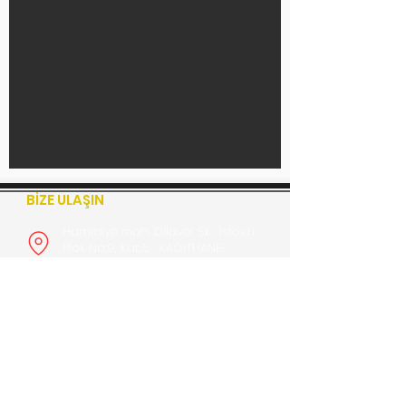
BİZE ULAŞIN
Hamidiye mah. Dilaver Sk. İstova
Blok No:9, Kat:,5 KAĞITHANE-
İSTANBUL
0212 360 0689
::
0543 203 7093
0530 328
1212
::
0539 663 2409
info@gokturkcnc.com